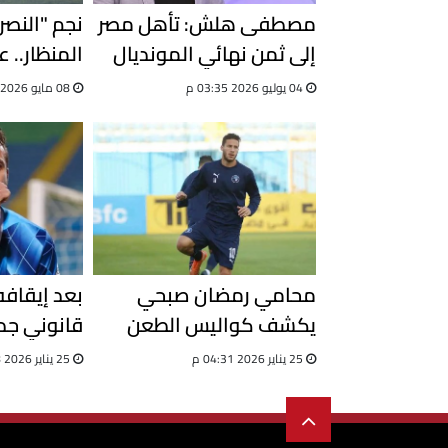
مصطفى هلش: تأهل مصر
نجم "النصر
إلى ثمن نهائي المونديال
المنظار.. 
لحظة فخر.. وحسام حسن
القسم الثا
04 يوليو 2026 03:35 م
08 مايو 2026 06:37 م
أدار المباراة بامتياز
الكبار
محامي رمضان صبحي
يكشف كواليس الطعن
قانوني جد
أمام "الفيدرالية" وحقيقة
رمضان صبح
25 يناير 2026 04:31 م
25 يناير 2026 04:28 م
العينة التالفة
مسيرته