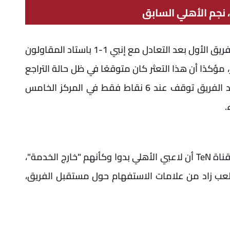
، نجم الأهلي السابق
انتقد خالد جاد الله، نجم الأهلي السابق، أداء الفريق الأول بعد التعادل مع إنبي 1-1 باستاد المقاولون
مؤكدًا أن هذا التعثر كان متوقعًا في ظل حالة التراجع
الواضح منذ بداية الموسم. وأشار إلى أن رصيد الفريق توقف عند 6 نقاط فقط في المركز الخامس
.
أكد جاد الله خلال ظهوره ببرنامج البريمو على قناة TeN أن لاعبي الأهلي بدوا وكأنهم "خارج الخدمة"،
لملعب زاد من علامات الاستفهام حول مستقبل الفريق،