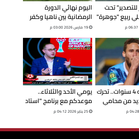
 للتصدير" تحت
اليوم نهائي الدورة
علي ربيع "جوهرة"
الرمضانية بين ناهيا وكفر
لث التي يطاردها
حكيم
19 مارس 2026 03:00 م
بعد إيقافه 4 سنوات.. تحرك
يومي الأحد والثلاثاء..
يد من محامي
موعدكم مع برنامج "استاد
ي لإنقاذ
الألفي" للإعلامي عبد
25 يناير 2026 04:12 م
المنعم الألفي