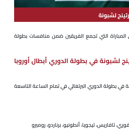
تينج لشبونة
 المباراة التي تجمع الفريقين ضمن منافسات بطولة
ج لشبونة في بطولة الدوري أبطال أوروبا
 في بطولة الدوري البرتغالي في تمام الساعة التاسعة
ري، تافاريس، تيجويا، أنطونيو، برناردو، روميرو