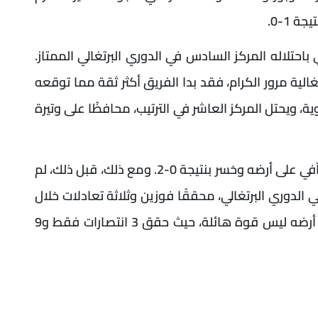
 1-0.
احتلاله المركز السادس في الدوري البرتغالي الممتاز.
غالية مرور الكرام، فقد بدا الفريق أكثر ثقة مما توقعه
ية، ويحتل المركز العاشر في الترتيب، محافظًا على وتيرة
في الجولة الأخيرة، استضاف النادي فريق ريو آفي على أرضه وخسر بنتيجة 0-2. ومع ذلك، قبل ذلك، لم
لدوري البرتغالي، محققًا فوزين وثلاثة تعادلات خلال
هذه الفترة. تجدر الإشارة إلى أن الفريق خارج أرضه ليس قوة هائلة، حيث حقق 3 انتصارات فقط و9