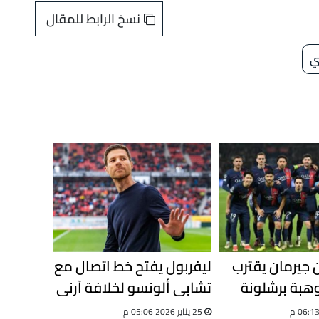
نسخ الرابط للمقال
ي
 جيرمان يقترب
ليفربول يفتح خط اتصال مع
بة برشلونة
تشابي ألونسو لخلافة آرني
ية" تتخطى
سلوت
25 يناير 2026 05:06 م