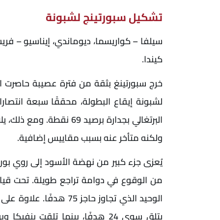
تشكيل سبورتينج لشبونة
سيلفا – كواريسما، ديوماندي، إيناسيو – فري
كيندا.
خرج سبورتينغ بثقة من فترة عصيبة حاصرت الف
لشبونة إيقاع البطولة، محققًا سبعة انتصارا
البرتغالي بجدارة برصيد 69
ولكنه متأخر عنه بسبب مقاييس إضافية.
يُعزى جزء كبير من نهضة الأسود إلى روي بو
من الوقوع في دوامة تراجع طويلة. تحت قياد
الوحيد الذي تجاوز حاجز 5
يتلق سوى 24 هدفًا، بينما تلقت بنف