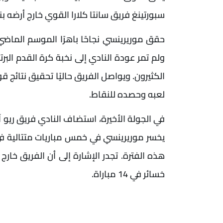
سبورتينغ فريق سانتا كلارا القوي خارج أرضه بنتيجة
حقق موريرينسي نجاحًا باهرًا الموسم الماضي ب
ولم تمر عودة النادي إلى نخبة كرة القدم البرت
الكثيرون. ويواصل الفريق حاليًا تحقيق نتائج قو
لعبه وحصده للنقاط.
يخسر موريرينسي في خمس مباريات متتالية في ا
خسائر في 14 مباراة.