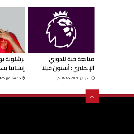
الشرط الجز
متابعة حية للدوري
برشلونة ي
الإنجليزي: أستون فيلا
إسبانيا بس
يصدم نيوكاسل.. وتشيلسي
يامال
25 يناير 2026 04:45 م
15 سبتمبر 2025 03:12 م
في اختبار صعب أمام بالاس