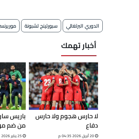
الدوري البرتغالي
سبورتينج لشبونة
موريرنس
أخبار تهمك
لا حارس هجوم ولا حارس
باريس سان
دفاع
من ضم موه
بصفقة "ود
20 أبريل 2026 04:35 م
25 يناير 2026 06:13 م