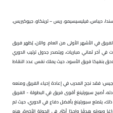
سندا، ديباس، فيليسيسيمو، ريس – ترينكاو، جيوكيريس،
ريق في الأشهر الأولى من العام. والآن، يُظهر فريق
ت في آخر ثماني مباريات، ويتصدر جدول ترتيب الدوري
 نقطة. ومع ذلك، يلاحق بنفيكا فريق الأسود، حيث يملك نفس عدد النقاط
رجيس: فقد نجح المدرب في إعادة إحياء الفريق ومنعه
ته، أصبح سبورتينغ أقوى فريق في البطولة - الفريق
7 هدفًا. علاوة على ذلك، يتمتع سبورتينغ بأفضل دفاع في الدوري، حيث لم
يكا وبراغا وبورتو هدفًا واحدًا أكثر. في الجولة الأخيرة، هزم